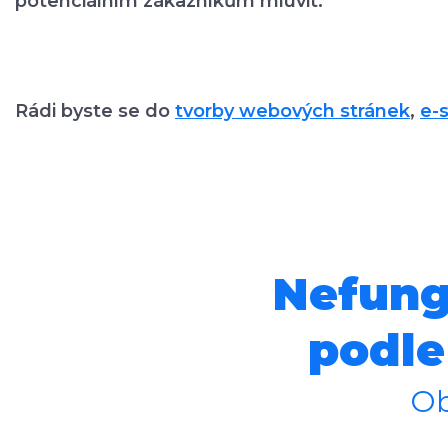
potenciálním zákazníkům mluvit.
Rádi byste se do
tvorby webových stránek
,
e-
Nefung
podle
Ob