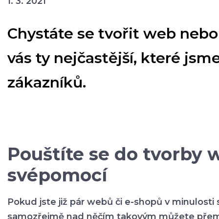
1. 3. 2021
Chystáte se tvořit web neb
vás ty nejčastější, které js
zákazníků.
Pouštíte se do tvorby
svépomocí
Pokud jste již pár webů či e-shopů v minulosti s
samozřejmě nad něčím takovým můžete přemý