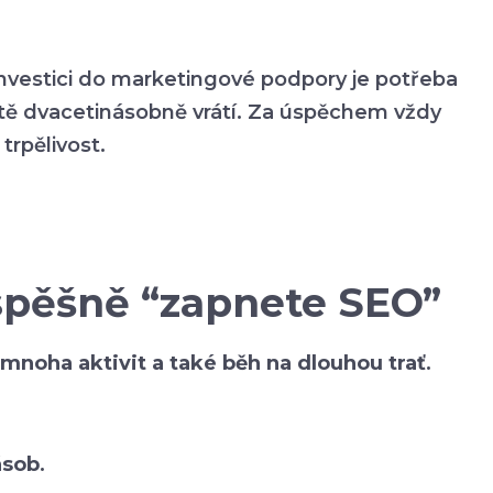
 Investici do marketingové podpory je potřeba
tě dvacetinásobně vrátí. Za úspěchem vždy
trpělivost.
úspěšně “zapnete SEO”
mnoha aktivit a také běh na dlouhou trať
.
ásob
.