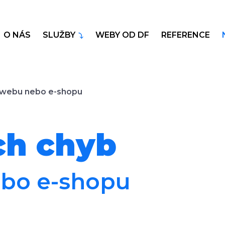
O NÁS
SLUŽBY
WEBY OD DF
REFERENCE
ě webu nebo e-shopu
ch chyb
ebo e-shopu