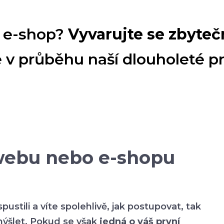
o e-shop?
Vyvarujte se zbyte
me v průběhu naší dlouholeté p
 webu nebo e-shopu
pustili a víte spolehlivě, jak postupovat, tak
šlet. Pokud se však
jedná o váš první