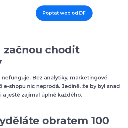
Poptat web od DF
d začnou chodit
y
ec nefunguje. Bez analytiky, marketingové
i e-shopu nic neprodá. Jedině, že by byl snad
 a ještě zajímal úplně každého.
 vyděláte obratem 100