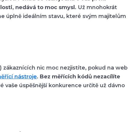
losti, nedává to moc smysl
. Už mnohokrát
ne úplně ideálním stavu, které svým majitelům
) zákaznících nic moc nezjistíte, pokud na web
ěřící nástroje
.
Bez měřících kódů nezacílíte
eré vaše úspěšnější konkurence určitě už dávno