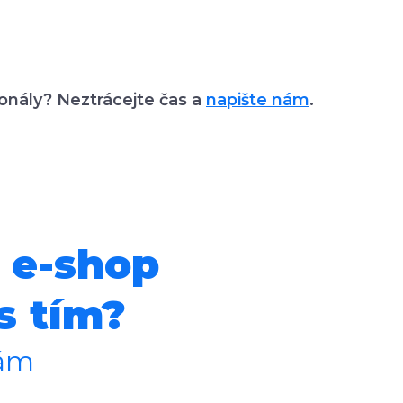
onály? Neztrácejte čas a
napište nám
.
 e-shop
s tím?
vám