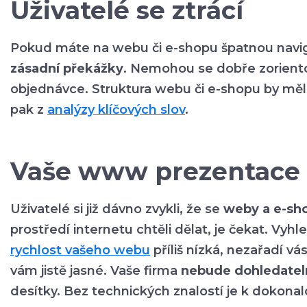
Uživatelé se ztrácí
Pokud máte na webu či e-shopu špatnou navi
zásadní překážky
. Nemohou se dobře zoriento
objednávce. Struktura webu či e-shopu by mě
pak z
analýzy klíčových slov
.
Vaše www prezentace 
Uživatelé si již dávno zvykli, že se
weby a e-sho
prostředí internetu chtěli dělat, je čekat. Vyh
rychlost vašeho webu
příliš nízká, nezařadí v
vám jistě jasné. Vaše firma
nebude dohledatel
desítky. Bez technických znalostí je k dokona