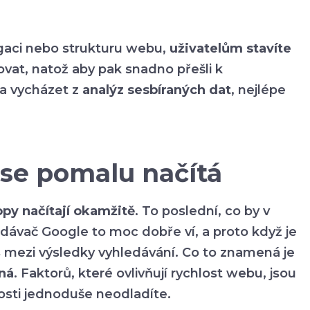
gaci nebo strukturu webu,
uživatelům stavíte
vat, natož aby pak snadno přešli k
la vycházet z
analýz sesbíraných dat
, nejlépe
se pomalu načítá
py načítají okamžitě
. To poslední, co by v
ledávač Google to moc dobře ví, a proto když je
ás mezi výsledky vyhledávání. Co to znamená je
ná
. Faktorů, které ovlivňují rychlost webu, jsou
losti jednoduše neodladíte.