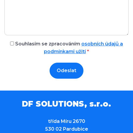
Souhlasím se zpracováním
osobních údajů a
podmínkami užití
*
Odeslat
DF SOLUTIONS, s.r.o.
třída Míru 2670
530 02 Pardubice