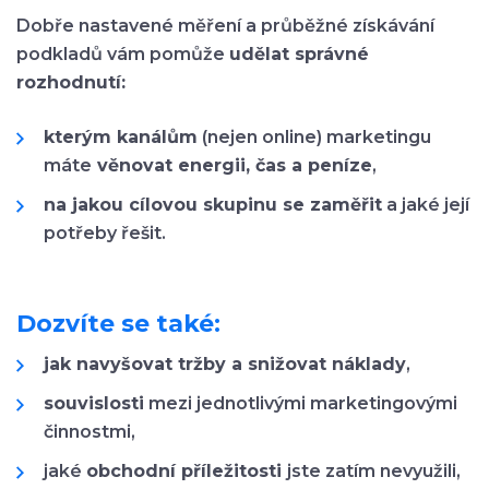
Dobře nastavené měření a průběžné získávání
podkladů vám pomůže
udělat správné
rozhodnutí:
kterým kanálům
(nejen online) marketingu
máte
věnovat energii, čas a peníze
,
na jakou cílovou skupinu se zaměřit
a jaké její
potřeby řešit.
Dozvíte se také:
jak navyšovat tržby a snižovat náklady
,
souvislosti
mezi jednotlivými marketingovými
činnostmi,
jaké
obchodní příležitosti
jste zatím nevyužili,