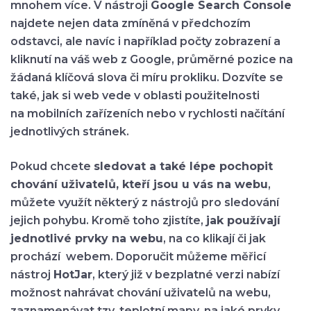
mnohem více. V nástroji
Google Search Console
najdete nejen data zmíněná v předchozím
odstavci, ale navíc i například počty zobrazení a
kliknutí na váš web z Google, průměrné pozice na
žádaná klíčová slova či míru prokliku. Dozvíte se
také, jak si web vede v oblasti použitelnosti
na mobilních zařízeních nebo v rychlosti načítání
jednotlivých stránek.
Pokud chcete
sledovat a také lépe pochopit
chování uživatelů, kteří jsou u vás na webu
,
můžete využít některý z nástrojů pro sledování
jejich pohybu. Kromě toho zjistíte,
jak používají
jednotlivé prvky na webu
, na co klikají či jak
prochází webem. Doporučit můžeme měřicí
nástroj
HotJar
, který již v bezplatné verzi nabízí
možnost nahrávat chování uživatelů na webu,
zaznamenávat tzv. teplotní mapy, na jaké prvky