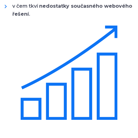
v čem tkví
nedostatky současného webového
řešení
.