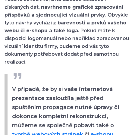
získaných dat,
navrhneme grafické zpracování
příspěvků a sjednocující vizuální prvky
. Obvykle
tyto návrhy vychází
z barevnosti a prvků vašeho
webu či e-shopu a také loga
. Pokud máte k
dispozici logomanuál nebo například zpracovanou
vizuální identitu firmy, budeme od vás tyto
dokumenty potřebovat dodat před samotnou
realizací.
V případě, že by si
vaše internetová
prezentace zasloužila
ještě před
spuštěním propagace
nutné úpravy či
dokonce kompletní rekonstrukci
,
můžeme se společně pobavit také o
tvorbě webových stránek
či
e-shopu
.