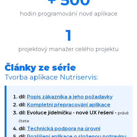
hodin programování nové aplikace
1
projektový manažer celého projektu
Články ze série
Tvorba aplikace Nutriservis:
díl:
Popis zákazníka a jeho požadavky
díl:
Kompletní přepracování aplikace
díl: Evoluce jídelníčku - nové UX řešení -
právě
čtete
díl:
Technická podpora na úrovni
díl:
Rozšíření aplikace o složenou potravinu