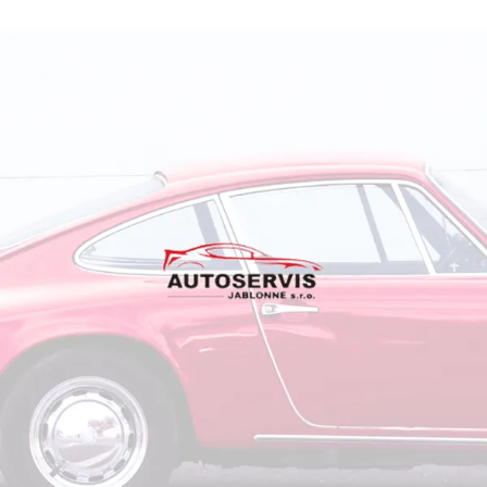
Tvorba webových stránek
Autoservis nedaleko Orlických hor
Vizitka na internetu