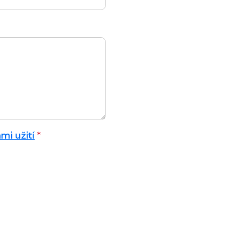
i užití
*