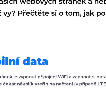
 vašich webových stránek a n
ž vy? Přečtěte si o tom, jak 
ilní data
nek je vypnout připojení WiFi a zapnout si data
e čekat několik vteřin na načtení
(v případě LTE