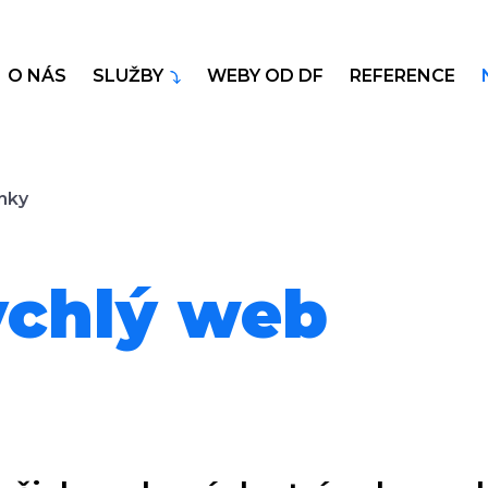
O NÁS
SLUŽBY
WEBY OD DF
REFERENCE
nky
ychlý web