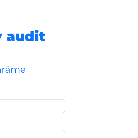
ý audit
taráme