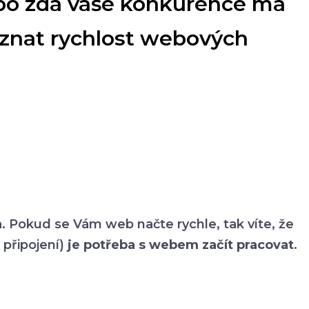
ebo zda vaše konkurence má
poznat rychlost webových
. Pokud se Vám web načte rychle, tak víte, že
 připojení)
je potřeba s webem začít pracovat
.