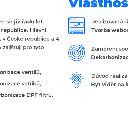
Vlastnos
rem
se již řadu let
Realizovaná č
 republice
. Hlavní
Tvorba webov
k v České republice a 4
ajišťují pro tyto
Zaměření spol
Dekarboniza
onizace ventilů,
Důvod realiza
onizace vstřiků,
Být vidět na 
bonizace DPF filtru.