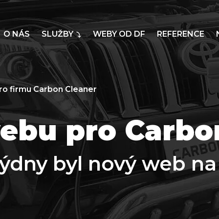
O NÁS
SLUŽBY
WEBY OD DF
REFERENCE
o firmu Carbon Cleaner
ebu pro Carbo
týdny byl nový web na