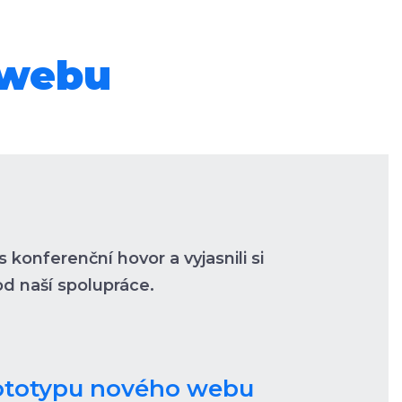
 webu
 konferenční hovor a vyjasnili si
d naší spolupráce.
ototypu nového webu