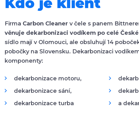
Kdo je klient
Firma
Carbon Cleaner
v čele s panem Bittne
věnuje dekarbonizaci vodíkem po celé České
sídlo mají v Olomouci, ale obsluhují 14 poboče
pobočky na Slovensku. Dekarbonizaci vodíkem z
komponenty:
dekarbonizace motoru,
dekarb
dekarbonizace sání,
dekarb
dekarbonizace turba
a dekar