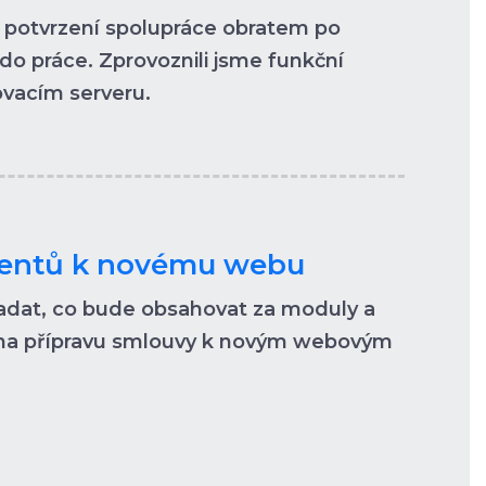
l potvrzení spolupráce obratem po
 do práce. Zprovoznili jsme funkční
vacím serveru.
mentů k novému webu
padat, co bude obsahovat za moduly a
t na přípravu smlouvy k novým webovým