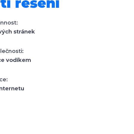
ti řešení
innost:
ých stránek
ečnosti:
ce vodíkem
ce:
internetu