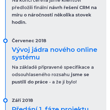
Na konci června jsme klientovi
předložili finální
návrh řešení CRM na
míru o náročnosti několika stovek
hodin
.
Červenec 2018
Vývoj jádra nového online
systému
Na základě připravené specifikace a
odsouhlaseného rozsahu
jsme se
pustili do práce
- a že jí bylo!
Září 2018
Předání 1. fáze projektu