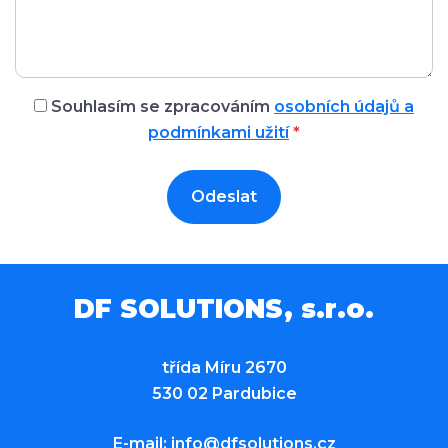
Souhlasím se zpracováním
osobních údajů a
podmínkami užití
*
Odeslat
DF SOLUTIONS, s.r.o.
třída Míru 2670
530 02 Pardubice
E-mail:
info@dfsolutions.cz