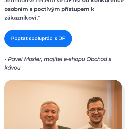
Jednoduše řečeno
se DF liší od konkurence
osobním a poctivým přístupem k
zákazníkovi
."
Poptat spolupráci s DF
- Pavel Mosler, majitel e-shopu Obchod s
kávou