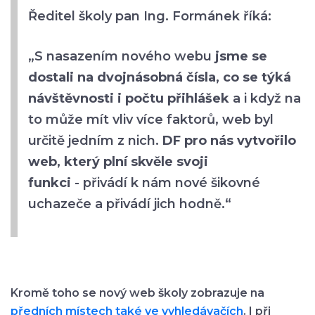
Ředitel školy pan Ing. Formánek říká:
„S nasazením nového webu
jsme se
dostali na dvojnásobná čísla, co se týká
návštěvnosti i počtu přihlášek
a i když na
to může mít vliv více faktorů, web byl
určitě jedním z nich.
DF pro nás vytvořilo
web, který plní skvěle svoji
funkci
- přivádí k nám nové šikovné
uchazeče a přivádí jich hodně.“
Kromě toho se nový web školy zobrazuje na
předních místech také ve vyhledávačích
. I při